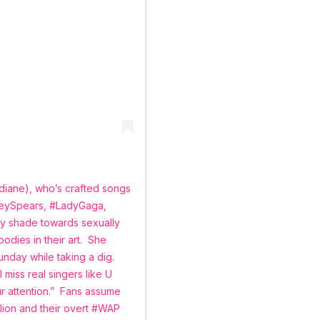
iane), who’s crafted songs
tneySpears, #LadyGaga,
y shade towards sexually
es in their art.⁣ ⁣ She
ay while taking a dig. ⁣ ⁣
 miss real singers like U
 attention.”⁣ ⁣ Fans assume
lion and their overt #WAP