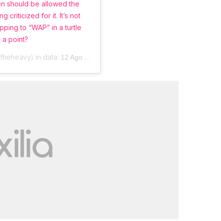
men should be allowed the
criticized for it. It’s not
pping to “WAP” in a turtle
 a point?
heheavy) in data:
12 Ago 2020 alle ore 8:52 PDT