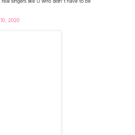
real singers like U who didn”t have to be
 10, 2020