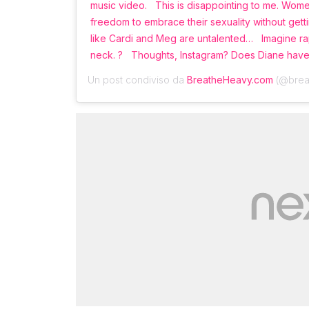
music video. ⁣ ⁣ This is disappointing to me. Wo
freedom to embrace their sexuality without getting 
like Cardi and Meg are untalented… ⁣ ⁣ Imagine ra
neck. ? ⁣ ⁣ Thoughts, Instagram? Does Diane have
Un post condiviso da
BreatheHeavy.com
(@breat