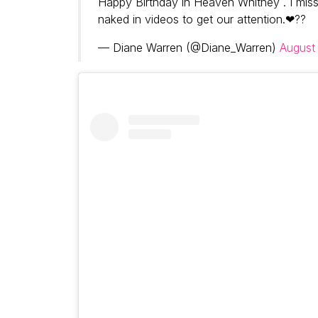
Happy Birthday in Heaven Whitney . I miss 
naked in videos to get our attention.❤??
— Diane Warren (@Diane_Warren)
August