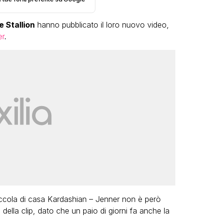
 Stallion
hanno pubblicato il loro nuovo video,
er
.
LGBT
Bambola Star, la festa di
compleanno con tutte le grandi
dive compie 15 anni: il video
completo
FABIANO MINACCI
piccola di casa Kardashian – Jenner non è però
 della clip, dato che un paio di giorni fa anche la