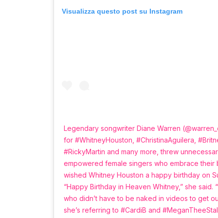
Visualizza questo post su Instagram
Legendary songwriter Diane Warren (@warren_d
for #WhitneyHouston, #ChristinaAguilera, #Bri
#RickyMartin and many more, threw unnecessar
empowered female singers who embrace their bodi
wished Whitney Houston a happy birthday on Sund
“Happy Birthday in Heaven Whitney,” she said. “I
who didn’t have to be naked in videos to get our
she’s referring to #CardiB and #MeganTheeStal