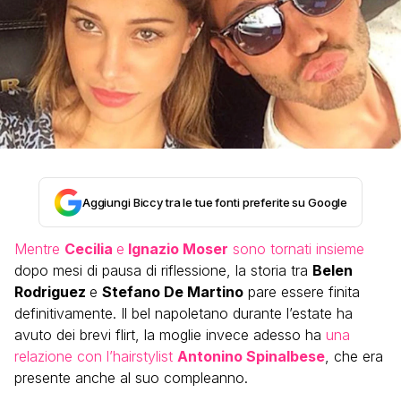
Aggiungi Biccy tra le tue fonti preferite su Google
Mentre
Cecilia
e
Ignazio Moser
sono tornati insieme
dopo mesi di pausa di riflessione, la storia tra
Belen
Rodriguez
e
Stefano De Martino
pare essere finita
definitivamente. Il bel napoletano durante l’estate ha
avuto dei brevi flirt, la moglie invece adesso ha
una
relazione con l’hairstylist
Antonino Spinalbese
, che era
presente anche al suo compleanno.