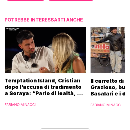
POTREBBE INTERESSARTI ANCHE
Temptation Island, Cristian
Il carretto di 
dopo l’accusa di tradimento
Grazioso, bus
a Soraya: “Parlo di lealtà, ma
Basalari e i du
ho tradito”
Parpiglia: “Ho
FABIANO MINACCI
FABIANO MINACCI
Ferrero”