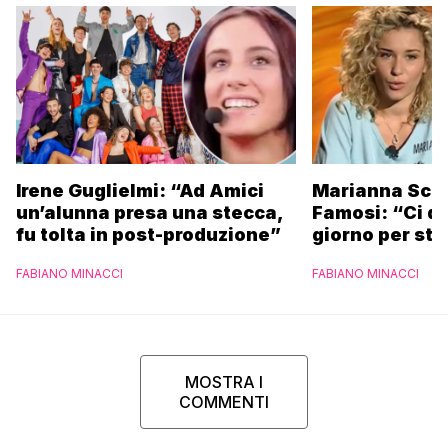
Irene Guglielmi: “Ad Amici
Marianna Scar
un’alunna presa una stecca,
Famosi: “Ci da
fu tolta in post-produzione”
giorno per sta
scuola”
FABIANO MINACCI
FABIANO MINACCI
MOSTRA I
COMMENTI