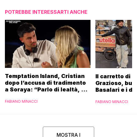
POTREBBE INTERESSARTI ANCHE
Temptation Island, Cristian
Il carretto di 
dopo l’accusa di tradimento
Grazioso, bus
a Soraya: “Parlo di lealtà, ma
Basalari e i du
ho tradito”
Parpiglia: “Ho
FABIANO MINACCI
FABIANO MINACCI
Ferrero”
MOSTRA I