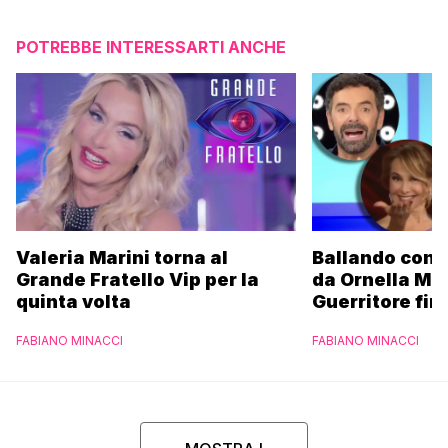
POTREBBE INTERESSARTI ANCHE
Valeria Marini torna al
Ballando con l
Grande Fratello Vip per la
da Ornella Mu
quinta volta
Guerritore fino
Francesca Fial
FABIANO MINACCI
FABIANO MINACCI
l’esclusiva di
Parpiglia